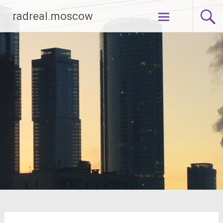
Перейти
radreal.moscow
к
содержимому