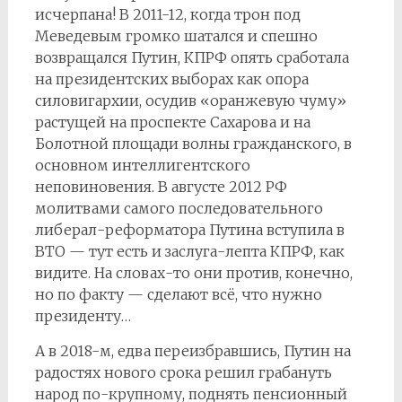
исчерпана! В 2011-12, когда трон под
Меведевым громко шатался и спешно
возвращался Путин, КПРФ опять сработала
на президентских выборах как опора
силовигархии, осудив «оранжевую чуму»
растущей на проспекте Сахарова и на
Болотной площади волны гражданского, в
основном интеллигентского
неповиновения. В августе 2012 РФ
молитвами самого последовательного
либерал-реформатора Путина вступила в
ВТО — тут есть и заслуга-лепта КПРФ, как
видите. На словах-то они против, конечно,
но по факту — сделают всё, что нужно
президенту…
А в 2018-м, едва переизбравшись, Путин на
радостях нового срока решил грабануть
народ по-крупному, поднять пенсионный