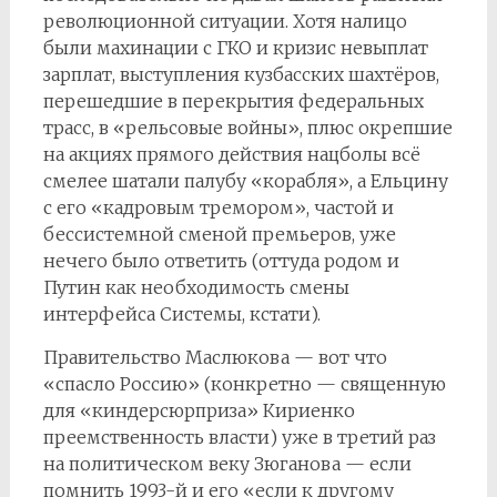
революционной ситуации. Хотя налицо
были махинации с ГКО и кризис невыплат
зарплат, выступления кузбасских шахтёров,
перешедшие в перекрытия федеральных
трасс, в «рельсовые войны», плюс окрепшие
на акциях прямого действия нацболы всё
смелее шатали палубу «корабля», а Ельцину
с его «кадровым тремором», частой и
бессистемной сменой премьеров, уже
нечего было ответить (оттуда родом и
Путин как необходимость смены
интерфейса Системы, кстати).
Правительство Маслюкова — вот что
«спасло Россию» (конкретно — священную
для «киндерсюрприза» Кириенко
преемственность власти) уже в третий раз
на политическом веку Зюганова — если
помнить 1993-й и его «если к другому