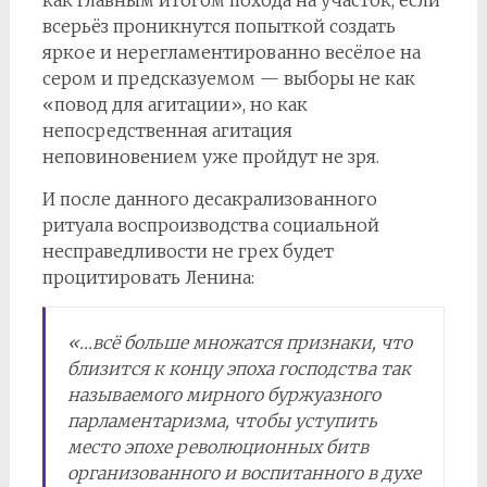
как главным итогом похода на участок, если
всерьёз проникнутся попыткой создать
яркое и нерегламентированно весёлое на
сером и предсказуемом — выборы не как
«повод для агитации», но как
непосредственная агитация
неповиновением уже пройдут не зря.
И после данного десакрализованного
ритуала воспроизводства социальной
несправедливости не грех будет
процитировать Ленина:
«…всё больше множатся признаки, что
близится к концу эпоха господства так
называемого мирного буржуазного
парламентаризма, чтобы уступить
место эпохе революционных битв
организованного и воспитанного в духе