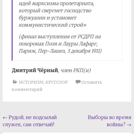
идей марксизма пролетариата,
который свергнет господство
буржуазии и установит
коммунистический строй»
(финал выступления от РСДРП на
похоронах Поля и Лауры Лафарг,
Париж, Пер-Лашез, 3 декабря 1911)
Дмитрий Чёрный
, член РКП(и)
ИСТОРИЗМ
,
КРУГОЗОР
Оставить
комментарий
Навигация
←
Рудой, не подсылай
Выборы во время
служек, сам отвечай!
войны?
→
по