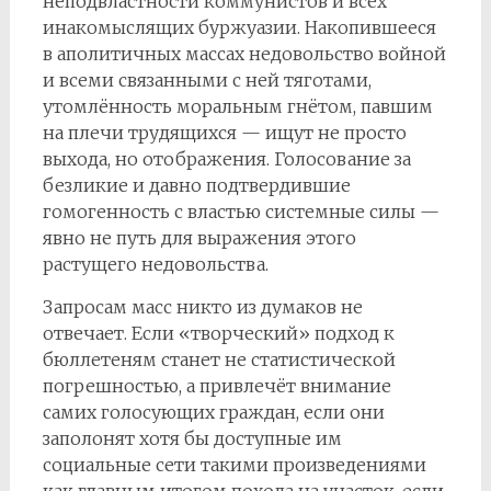
неподвластности коммунистов и всех
инакомыслящих буржуазии. Накопившееся
в аполитичных массах недовольство войной
и всеми связанными с ней тяготами,
утомлённость моральным гнётом, павшим
на плечи трудящихся — ищут не просто
выхода, но отображения. Голосование за
безликие и давно подтвердившие
гомогенность с властью системные силы —
явно не путь для выражения этого
растущего недовольства.
Запросам масс никто из думаков не
отвечает. Если «творческий» подход к
бюллетеням станет не статистической
погрешностью, а привлечёт внимание
самих голосующих граждан, если они
заполонят хотя бы доступные им
социальные сети такими произведениями