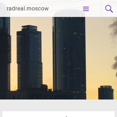
Перейти
radreal.moscow
к
содержимому