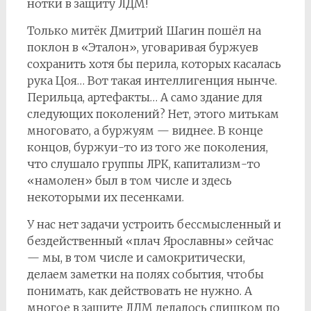
нотки в защиту ЛДМ!
Только митёк Дмитрий Шагин пошёл на
поклон в «Эталон», уговаривая буржуев
сохранить хотя бы перила, которых касалась
рука Цоя… Вот такая интеллигенция нынче.
Перильца, артефакты… А само здание для
следующих поколений? Нет, этого митькам
многовато, а буржуям — виднее. В конце
концов, буржуи-то из того же поколения,
что слушало группы ЛРК, капитализм-то
«намолен» был в том числе и здесь
некоторыми их песенками.
У нас нет задачи устроить бессмысленный и
бездейственный «плач Ярославны» сейчас
— мы, в том числе и самокритически,
делаем заметки на полях события, чтобы
понимать, как действовать не нужно. А
многое в защите ЛДМ делалось слишком по