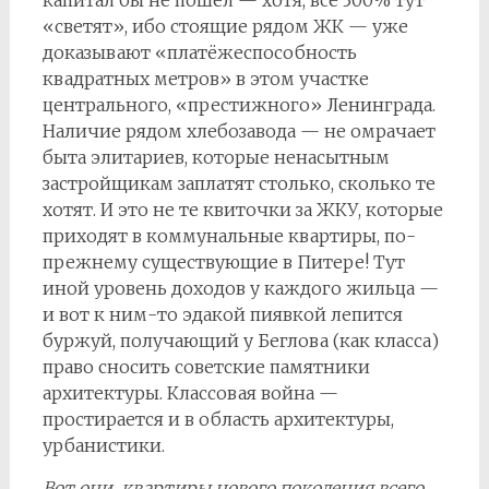
«светят», ибо стоящие рядом ЖК — уже
доказывают «платёжеспособность
квадратных метров» в этом участке
центрального, «престижного» Ленинграда.
Наличие рядом хлебозавода — не омрачает
быта элитариев, которые ненасытным
застройщикам заплатят столько, сколько те
хотят. И это не те квиточки за ЖКУ, которые
приходят в коммунальные квартиры, по-
прежнему существующие в Питере! Тут
иной уровень доходов у каждого жильца —
и вот к ним-то эдакой пиявкой лепится
буржуй, получающий у Беглова (как класса)
право сносить советские памятники
архитектуры. Классовая война —
простирается и в область архитектуры,
урбанистики.
Вот они, квартиры нового поколения всего