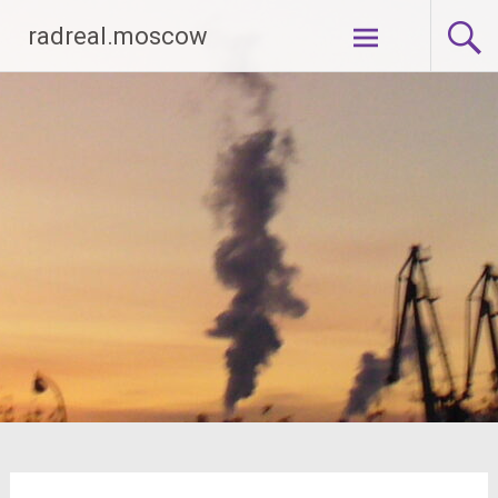
Перейти
radreal.moscow
к
содержимому