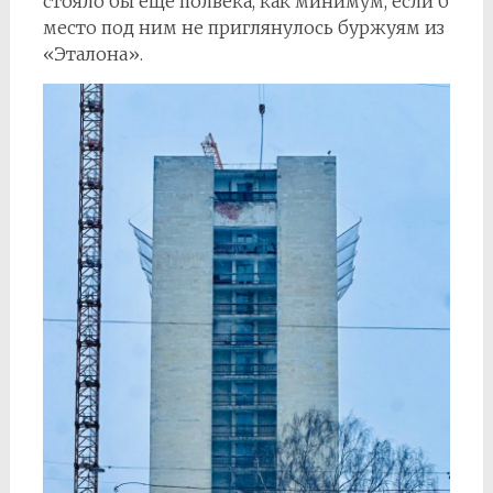
стояло бы ещё полвека, как минимум, если б
место под ним не приглянулось буржуям из
«Эталона».