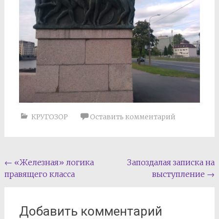
КРУГОЗОР
Оставить комментарий
Навигация
←
«Железная» логика
Запоздалая записка на
правящего класса
выступление
→
по
записям
Добавить комментарий