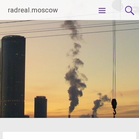
Перейти
radreal.moscow
к
содержимому