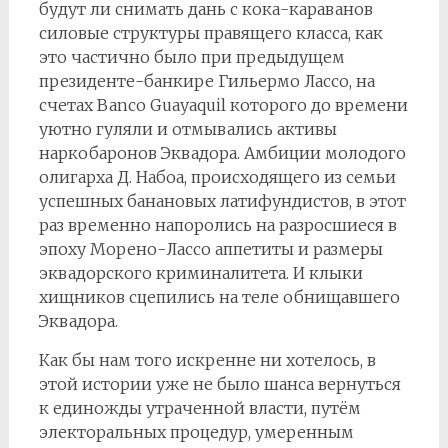
будут ли снимать дань с кока-караванов
силовые структуры правящего класса, как
это частично было при предыдущем
президенте-банкире Гильермо Лассо, на
счетах Banco Guayaquil которого до времени
уютно гуляли и отмывались активы
наркобаронов Эквадора. Амбиции молодого
олигарха Д. Набоа, происходящего из семьи
успешных банановых латифундистов, в этот
раз временно напоролись на разросшиеся в
эпоху Морено-Лассо аппетиты и размеры
эквадорского криминалитета. И клыки
хищников сцепились на теле обнищавшего
Эквадора.
Как бы нам того искренне ни хотелось, в
этой истории уже не было шанса вернуться
к единожды утраченной власти, путём
электоральных процедур, умеренным