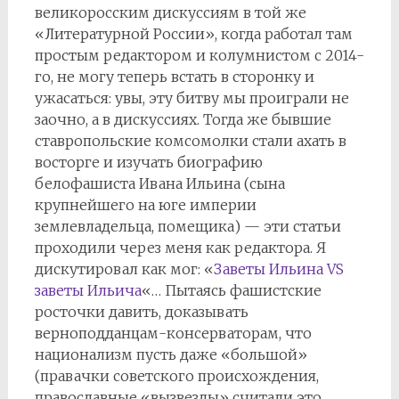
великоросским дискуссиям в той же
«Литературной России», когда работал там
простым редактором и колумнистом с 2014-
го, не могу теперь встать в сторонку и
ужасаться: увы, эту битву мы проиграли не
заочно, а в дискуссиях. Тогда же бывшие
ставропольские комсомолки стали ахать в
восторге и изучать биографию
белофашиста Ивана Ильина (сына
крупнейшего на юге империи
землевладельца, помещика) — эти статьи
проходили через меня как редактора. Я
дискутировал как мог: «
Заветы Ильина VS
заветы Ильича
«… Пытаясь фашистские
росточки давить, доказывать
верноподданцам-консерваторам, что
национализм пусть даже «большой»
(правачки советского происхождения,
православные «вызвезды» считали это