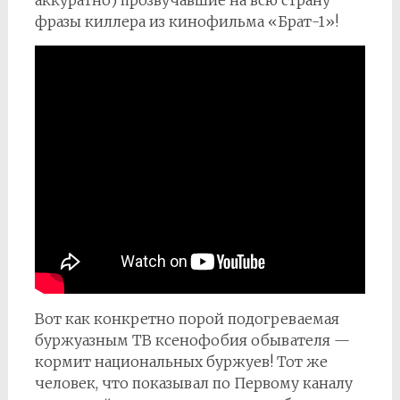
аккуратно) прозвучавшие на всю страну
фразы киллера из кинофильма «Брат-1»!
Вот как конкретно порой подогреваемая
буржуазным ТВ ксенофобия обывателя —
кормит национальных буржуев! Тот же
человек, что показывал по Первому каналу