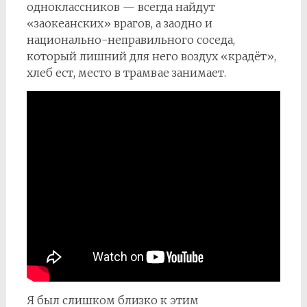
одноклассников — всегда найдут
«заокеанских» врагов, а заодно и
национально-неправильного соседа,
который лишний для него воздух «крадёт»,
хлеб ест, место в трамвае занимает.
Я был слишком близко к этим