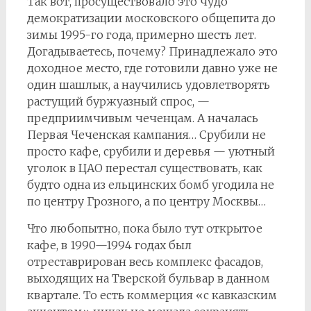
Так вот, просуществовало это чудо
демократизации московского общепита до
зимы 1995-го года, примерно шесть лет.
Догадываетесь, почему? Принадлежало это
доходное место, где готовили давно уже не
один шашлык, а научились удовлетворять
растущий буржуазный спрос, —
предприимчивым чеченцам. А началась
Первая Чеченская кампания… Срубили не
просто кафе, срубили и деревья — уютный
уголок в ЦАО перестал существовать, как
будто одна из ельцинских бомб угодила не
по центру Грозного, а по центру Москвы…
Что любопытно, пока было тут открытое
кафе, в 1990—1994 годах был
отреставрирован весь комплекс фасадов,
выходящих на Тверской бульвар в данном
квартале. То есть коммерция «с кавказским