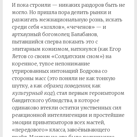
И пока строили — никаких раздоров быть не
могло. Но пришла пора делить рынки и
разжигать межнациональную рознь, искать
среди себя «хохлов», «чеченов» — и
артхаузный богомолец Балабанов,
пытавшийся сперва показать это с
элитарным комизмом, наткнулся (как Егор
Летов со своим «Солдатским сном») на
коренное, тупое непонимание
утрированных интонаций Бодрова со
стороны масс (это поняли не как тонкую
шутку, а как
образец поведения
, как
культурный код
), стал первым героизатором
бандитского ублюдства, в которое
одинаково втекли остатки умственных сил
реакционной интеллигенции и простейшие
эмоции приватизаторов всех мастей,
«передового» класса, завоёвывающего