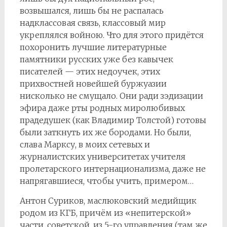
возвышался, лишь бы не распалась
надклассовая связь, классовый мир
укреплялся войною. Что для этого придётся
похоронить лучшие литературные
памятники русских уже без кавычек
писателей — этих недоучек, этих
прихвостней новейшей буржуазии
нисколько не смущало. Они ради зэдизации
эфира даже рты родных миролюбивых
прадедушек (как Владимир Толстой) готовы
были заткнуть их же бородами. Но были,
слава Марксу, в моих сетевых и
журналистских университетах учителя
пролетарского интернационализма, даже не
напрягавшиеся, чтобы учить, примером…
Антон Суриков, маслюковский медийщик
родом из КГБ, причём из «непитерской»
части, советской, из 5-го управления (там же