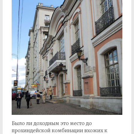
Было ли доходным это место до
прохиндейской комбинации вхожих к