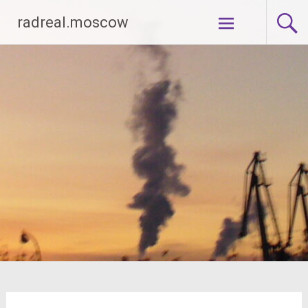
Перейти
radreal.moscow
к
содержимому