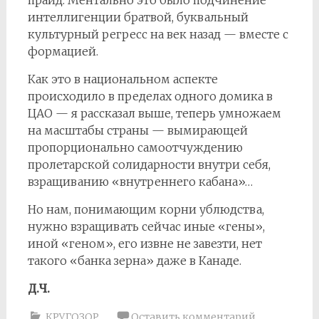
прайд. Ментально это было подчинение
интеллигенции братвой, буквальный
культурный регресс на век назад — вместе с
формацией.
Как это в национальном аспекте
происходило в пределах одного домика в
ЦАО — я рассказал выше, теперь умножаем
на масштабы страны — вымирающей
пропорционально самоотчуждению
пролетарской солидарности внутри себя,
взращиванию «внутреннего кабана»…
Но нам, понимающим корни ублюдства,
нужно взращивать сейчас иные «гены»,
иной «геном», его извне не завезти, нет
такого «банка зерна» даже в Канаде.
Д.Ч.
КРУГОЗОР
Оставить комментарий