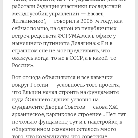
работали будущие участники последствий
междоусобиц управлений — Басаев,
Литвиненко), — говорил в 2006-м году, как
сейчас помню, на одной из непубличных
встреч редсовета ФОРУМА.мск в офисе у
нынешнего путиниста Делягина: «Я и в
страшном сне не мог представить, что
окажусь когда-то не в СССР, а в какой-то
России».
Вот отсюда объясняются и все кавычки
вокруг России — условность того проекта,
что Ельцин начал строить на фундаменте
куда бОльшего здания, условно на
фундаменте Дворца Советов — снова ХХС,
архаическое, карликовое строение… Нет, тут
не только фундамент, тут и в надстройке, в
общественном сознании осталось много
того, что коммунисты, что советские