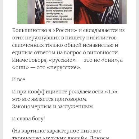
Большинство в «России» и складывается из
этих нерухнувших в нищету нигилистов,
сплоченных только общей ненавистью и
единым ответом на вопрос о виновности.
Иначе говоря, «русские» — это не «они», а
«они» — это «нерусские».
И все.
И при коэффициенте рождаемости «1,5»
это все является приговором.
Закономерным и заслуженным.
И слава богу!
(На картинке характерное низовое
творчество «русских людей». Доносы,