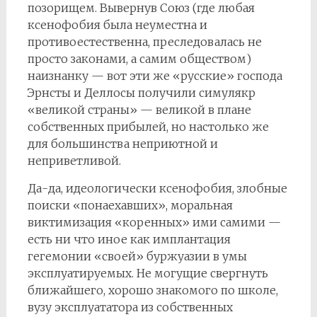
позорищем. Вывернув Союз (где любая
ксенофобия была неуместна и
противоестественна, преследовалась не
просто законами, а самим обществом)
наизнанку — вот эти же «русские» господа
Эрнсты и Деллосы получили симулякр
«великой страны» — великой в плане
собственных прибылей, но настолько же
для большинства неприютной и
неприветливой.
Да-да, идеологически ксенофобия, злобные
поиски «понаехавших», моральная
виктимизация «коренных» ими самими —
есть ни что иное как имплантация
гегемонии «своей» буржуазии в умы
эксплуатируемых. Не могущие свергнуть
ближайшего, хорошо знакомого по школе,
вузу эксплуататора из собственных