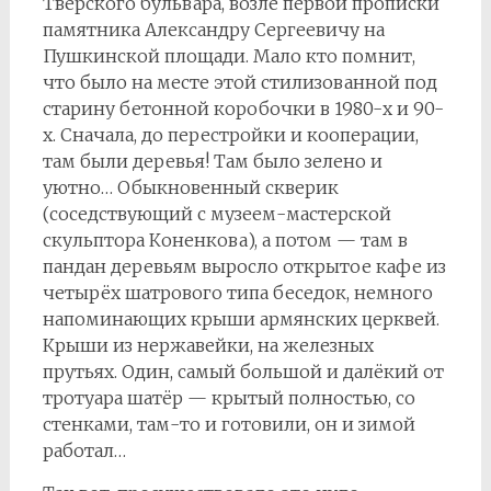
Тверского бульвара, возле первой прописки
памятника Александру Сергеевичу на
Пушкинской площади. Мало кто помнит,
что было на месте этой стилизованной под
старину бетонной коробочки в 1980-х и 90-
х. Сначала, до перестройки и кооперации,
там были деревья! Там было зелено и
уютно… Обыкновенный скверик
(соседствующий с музеем-мастерской
скульптора Коненкова), а потом — там в
пандан деревьям выросло открытое кафе из
четырёх шатрового типа беседок, немного
напоминающих крыши армянских церквей.
Крыши из нержавейки, на железных
прутьях. Один, самый большой и далёкий от
тротуара шатёр — крытый полностью, со
стенками, там-то и готовили, он и зимой
работал…