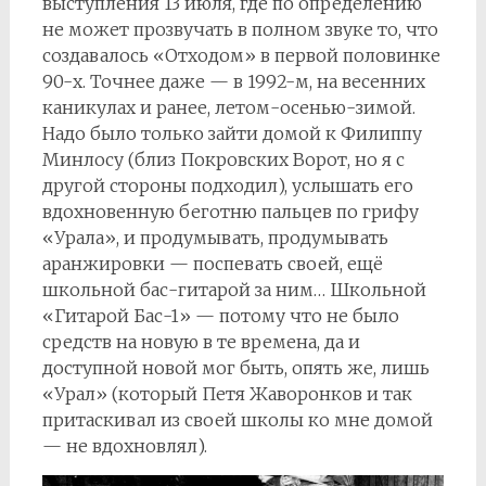
выступления 13 июля, где по определению
не может прозвучать в полном звуке то, что
создавалось «Отходом» в первой половинке
90-х. Точнее даже — в 1992-м, на весенних
каникулах и ранее, летом-осенью-зимой.
Надо было только зайти домой к Филиппу
Минлосу (близ Покровских Ворот, но я с
другой стороны подходил), услышать его
вдохновенную беготню пальцев по грифу
«Урала», и продумывать, продумывать
аранжировки — поспевать своей, ещё
школьной бас-гитарой за ним… Школьной
«Гитарой Бас-1» — потому что не было
средств на новую в те времена, да и
доступной новой мог быть, опять же, лишь
«Урал» (который Петя Жаворонков и так
притаскивал из своей школы ко мне домой
— не вдохновлял).