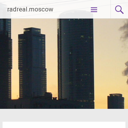
Перейти
radreal.moscow
к
содержимому