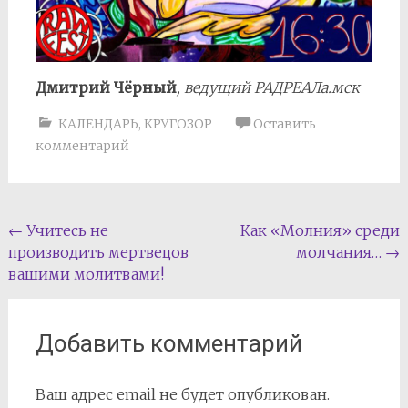
Дмитрий Чёрный
, ведущий РАДРЕАЛа.мск
КАЛЕНДАРЬ
,
КРУГОЗОР
Оставить
комментарий
Навигация
←
Учитесь не
Как «Молния» среди
производить мертвецов
молчания…
→
по
вашими молитвами!
записям
Добавить комментарий
Ваш адрес email не будет опубликован.